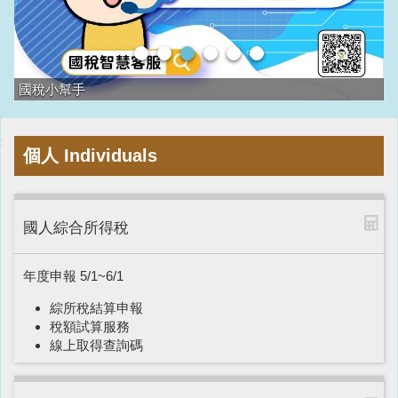
國稅小幫手
:
個人
Individuals
國人綜合所得稅
年度申報 5/1~6/1
綜所稅結算申報
稅額試算服務
線上取得查詢碼