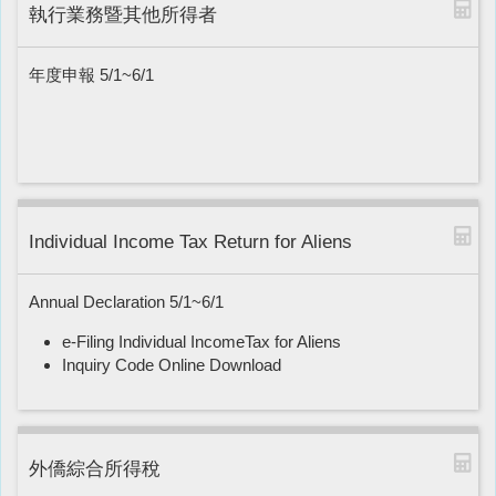
執行業務暨其他所得者
年度申報 5/1~6/1
Individual Income Tax Return for Aliens
Annual Declaration 5/1~6/1
e-Filing Individual IncomeTax for Aliens
Inquiry Code Online Download
外僑綜合所得稅